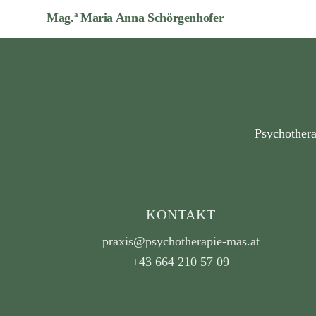
Skip
Mag.ª Maria Anna Schörgenhofer
to
content
Psychothera
KONTAKT
praxis@psychotherapie-mas.at
+43 664 210 57 09